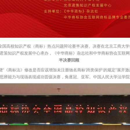
会全国高校知识产权（商标）热点问题辩论赛半决赛、决赛在北京工商大
君策知识产权发展中心承办，《中华商标》杂志社和中华商标协会互联网
半决赛回顾
绕“
《商标法》
修改是否应该增加未注册驰名商标‘跨类保护’的规定”展开
思辨能力与现场表现成功晋级决赛，角逐冠、亚军。中国人民大学法学院